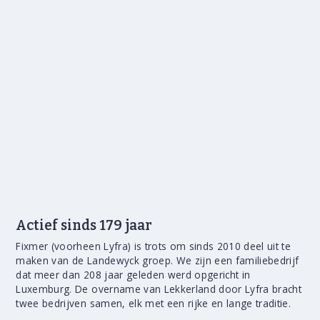
zeer divers, er heerst een collegiale sfeer en de
groothandelsmarkt evolueert constant, waardoor je
voortdurend blijft bijleren. Bovendien zijn onze
vestigingen makkelijk bereikbaar en bieden we een
marktconforme verloning.
Geloof jij dat de klant altijd koning is? Bezit je een
enorm verkoopstalent? Ben je een logistieke krak die
houdt van complexe puzzels? Of misschien heb je
een ander verborgen talent dat wij absoluut nodig
hebben? Bezoek dan snel de vacaturepagina, bekijk
of er misschien een job voor jou tussen zit en kom
ons overtuigen.
Ontdek onze vacatures
Actief sinds 179 jaar
Fixmer (voorheen Lyfra) is trots om sinds 2010 deel uit te
maken van de Landewyck groep. We zijn een familiebedrijf
dat meer dan 208 jaar geleden werd opgericht in
Luxemburg. De overname van Lekkerland door Lyfra bracht
twee bedrijven samen, elk met een rijke en lange traditie.