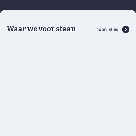
Waar we voor staan
Toon alles
De grote keuze van een
groothandel…
Ons assortiment in rookwaren, confiserie,
dranken, telefoonkaarten, gift cards, tickets,
postzegels, enz. is niet alleen zeer ruim,
maar beantwoordt bovendien aan uw
noden, de noden van onze klanten.